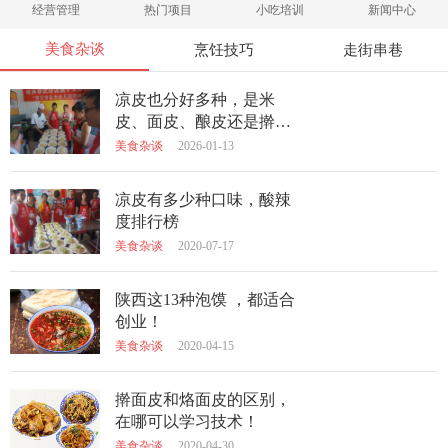
经营管理
热门项目
小吃培训
新闻中心
美食杂谈
烹饪技巧
走街串巷
凉皮也分好多种，是米
皮、面皮、酿皮还是擀面
皮？看完这张图就全明白
美食杂谈
2026-01-13
了！
凉皮有多少种口味，酸辣
度排行榜
美食杂谈
2020-07-17
陕西这13种泡馍 ，都适合
创业！
美食杂谈
2020-04-15
擀面皮和烙面皮的区别，
在哪可以学习技术！
美食杂谈
2020-04-30